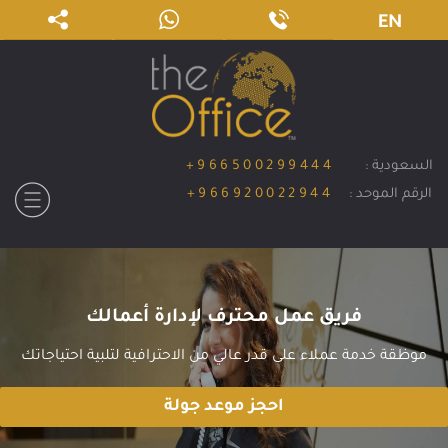
EN
السعودية :
+966500299444
الرقم الموحد :
+966920022944
جولة افتراضية
قم باخذ جولة افتراضية في موقعنا
ابدا الجولة