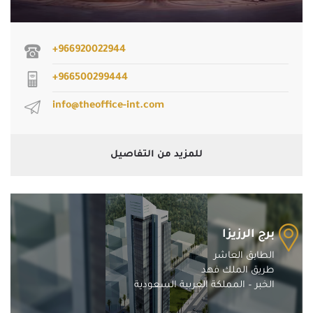
+966920022944
+966500299444
info@theoffice-int.com
للمزيد من التفاصيل
برج الرزيزا
الطابق العاشر
طريق الملك فهد
الخبر – المملكة العربية السعودية