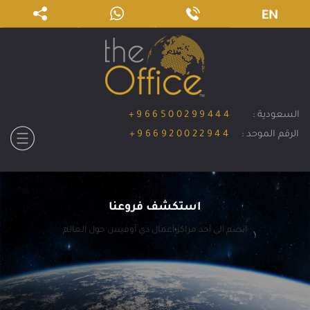
EN
السعودية :
+966500299444
الرقم الموحد :
+966920022944
استكشف فروعنا
انضم الى أحد مراكز أعمال ذي أوفيس حول العالم